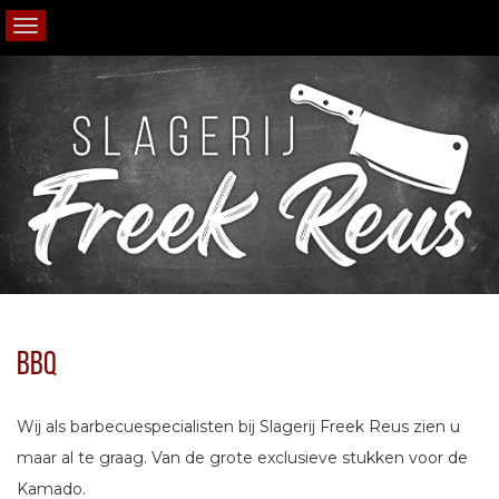
BBQ
Wij als barbecuespecialisten bij Slagerij Freek Reus zien u
maar al te graag. Van de grote exclusieve stukken voor de
Kamado.