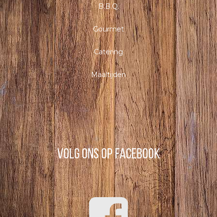
B.B.Q.
Gourmet
Catering
Maaltijden
Volg ons op Facebook