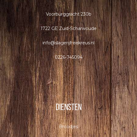
Voorburggracht 230b
1722 GE Zuid-Scharwoude
info@slagerijfreekreus.nl
0226-
745094
Diensten
Broodjes