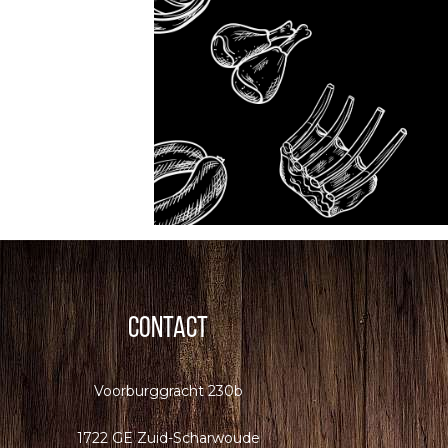
Contact
Voorburggracht 230b
1722 GE Zuid-Scharwoude