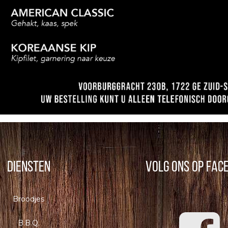
Diensten
Volg ons op Fac
Broodjes
B.B.Q.