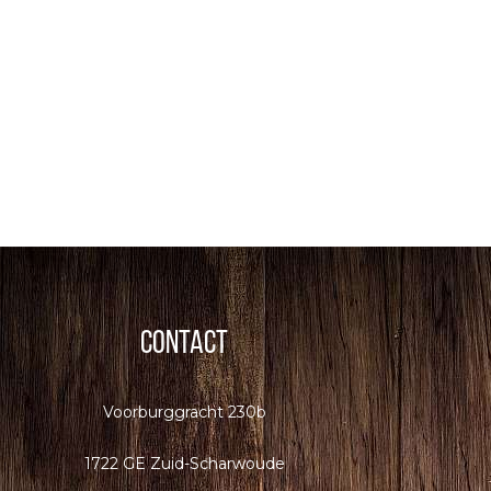
Contact
Voorburggracht 230b
1722 GE Zuid-Scharwoude