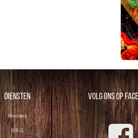
Diensten
Volg ons op Fac
Broodjes
B.B.Q.